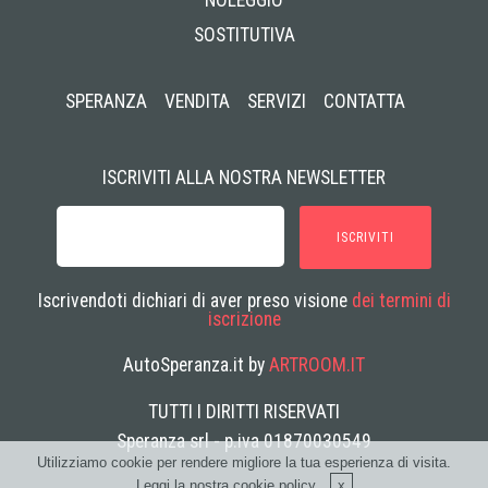
SOSTITUTIVA
SPERANZA
VENDITA
SERVIZI
CONTATTA
ISCRIVITI ALLA NOSTRA NEWSLETTER
ISCRIVITI
Iscrivendoti dichiari di aver preso visione
dei termini di
iscrizione
AutoSperanza.it by
ARTROOM.IT
TUTTI I DIRITTI RISERVATI
Speranza srl - p.iva 01870030549
Utilizziamo cookie per rendere migliore la tua esperienza di visita.
Leggi la nostra
cookie policy
.