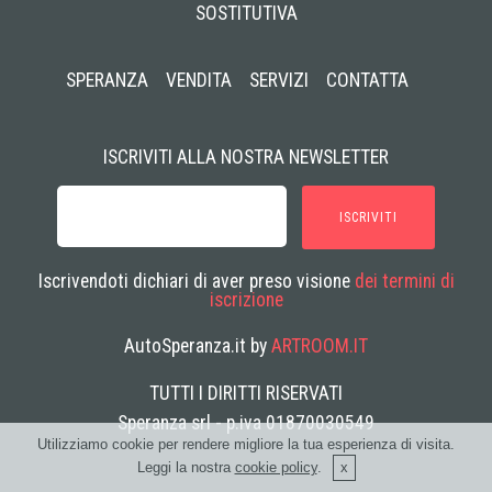
SOSTITUTIVA
SPERANZA
VENDITA
SERVIZI
CONTATTA
ISCRIVITI ALLA NOSTRA NEWSLETTER
ISCRIVITI
Iscrivendoti dichiari di aver preso visione
dei termini di
iscrizione
AutoSperanza.it by
ARTROOM.IT
TUTTI I DIRITTI RISERVATI
Speranza srl - p.iva 01870030549
Utilizziamo cookie per rendere migliore la tua esperienza di visita.
Leggi la nostra
cookie policy
.